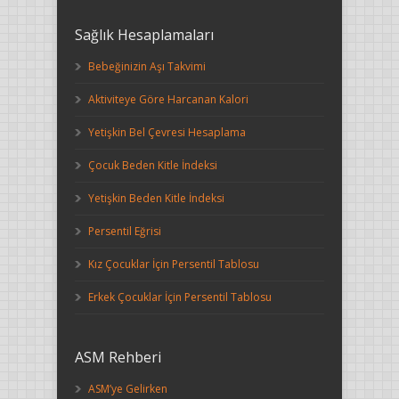
Sağlık Hesaplamaları
Bebeğinizin Aşı Takvimi
Aktiviteye Göre Harcanan Kalori
Yetişkin Bel Çevresi Hesaplama
Çocuk Beden Kitle İndeksi
Yetişkin Beden Kitle İndeksi
Persentil Eğrisi
Kız Çocuklar İçin Persentil Tablosu
Erkek Çocuklar İçin Persentil Tablosu
ASM Rehberi
ASM’ye Gelirken