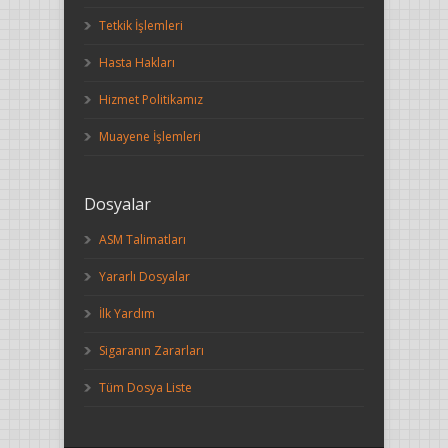
Tetkik İşlemleri
Hasta Hakları
Hizmet Politikamız
Muayene İşlemleri
Dosyalar
ASM Talimatları
Yararlı Dosyalar
İlk Yardım
Sigaranın Zararları
Tüm Dosya Liste