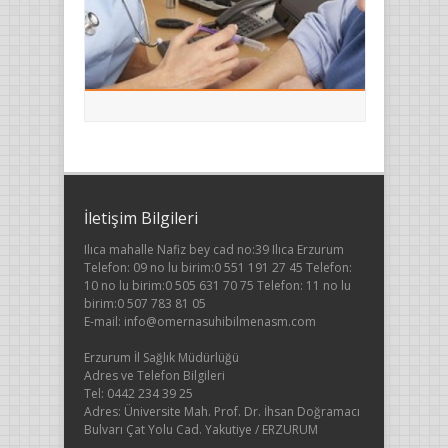
İletişim Bilgileri
Ilıca mahalle Nafiz bey cad no:39 Ilıca Erzurum
Telefon: 09 no lu birim:0 551 191 27 45 Telefon:
10 no lu birim:0 505 631 70 75 Telefon: 11 no lu
birim:0 507 783 81 05
E-mail: info@omernasuhibilmenasm.com
Erzurum İl Sağlık Müdürlüğü
Adres ve Telefon Bilgileri
Tel: 0442 234 39 25
Adres: Üniversite Mah. Prof. Dr. İhsan Doğramacı
Bulvarı Çat Yolu Cad. Yakutiye / ERZURUM