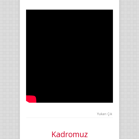
Yukarı Çık
Kadromuz